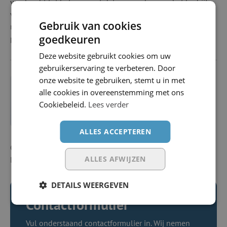
van kracht tot het moment dat een werknemer het bedrijf
verlaat. Nieuwe teamleden vallen automatisch onder de
Gebruik van cookies
nieuwe pensioenafspraken die je met je
goedkeuren
pensioenleverancier overeenkomt.
Deze website gebruikt cookies om uw
gebruikerservaring te verbeteren. Door
onze website te gebruiken, stemt u in met
alle cookies in overeenstemming met ons
Costa Boon
Cookiebeleid.
Lees verder
Business Director
ALLES ACCEPTEREN
Gepubliceerd: 10 juli 2023
ALLES AFWIJZEN
Laatste wijziging: 10 juli 2023
DETAILS WEERGEVEN
Contactformulier
Vul onderstaand contactformulier in. Wij nemen