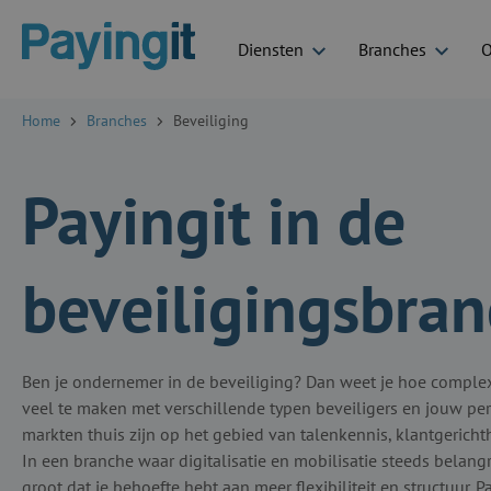
Diensten
Branches
O
Logo Payingit
Home
Branches
Beveiliging
Payingit in de
beveiligingsbra
Ben je ondernemer in de beveiliging? Dan weet je hoe complex
veel te maken met verschillende typen beveiligers en jouw pe
markten thuis zijn op het gebied van talenkennis, klantgerichth
In een branche waar digitalisatie en mobilisatie steeds belangr
groot dat je behoefte hebt aan meer flexibiliteit en structuur. P