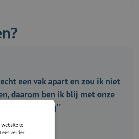
en?
l echt een vak apart en zou ik niet
oen, daarom ben ik blij met onze
samenwerking''
 website te
Lees verder