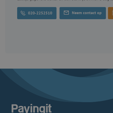
Neem contact op
020-2252510