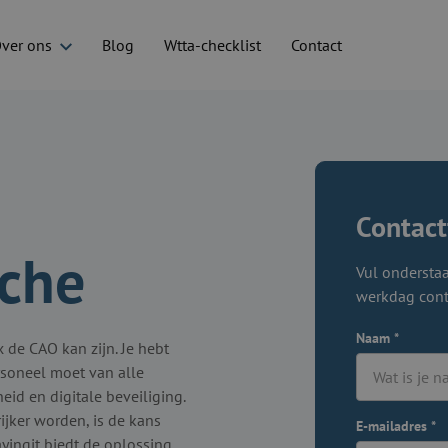
ver ons
Blog
Wtta-checklist
Contact
Contact
nche
Vul onderstaa
werkdag cont
Naam
*
 de CAO kan zijn. Je hebt
rsoneel moet van alle
eid en digitale beveiliging.
ijker worden, is de kans
E-mailadres
*
ayingit biedt de oplossing.