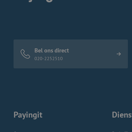
Logo Payingit
Bel ons direct
020-2252510
Payingit
Diens