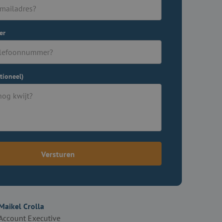
er
tioneel)
Versturen
Maikel Crolla
Account Executive