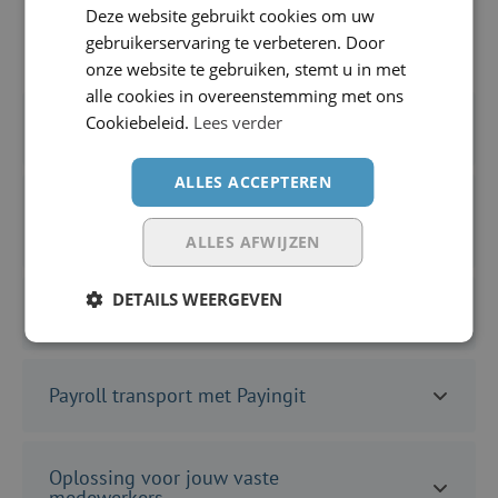
Het kan zijn dat je nog een aantal vragen hebt, daarom
Deze website gebruikt cookies om uw
hebben wij deze voor je verzameld.
gebruikerservaring te verbeteren. Door
onze website te gebruiken, stemt u in met
alle cookies in overeenstemming met ons
Cookiebeleid.
Lees verder
Voordelen payrolling
ALLES ACCEPTEREN
Payroll transport: méér dan enkel
flexibiliteit
ALLES AFWIJZEN
DETAILS WEERGEVEN
Voordelen payroll in de logistiek
Payroll transport met Payingit
Oplossing voor jouw vaste
medewerkers