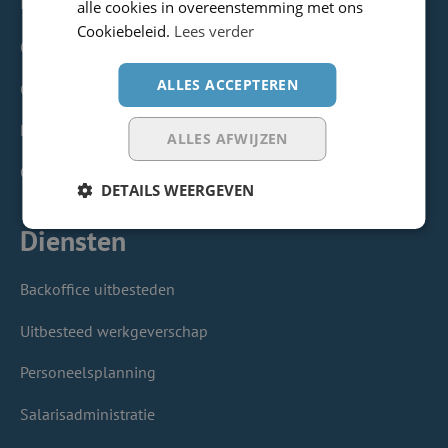
alle cookies in overeenstemming met ons
Cookiebeleid.
Lees verder
Over ons
ALLES ACCEPTEREN
Geschiedenis
Blog
ALLES AFWIJZEN
Contact
DETAILS WEERGEVEN
Diensten
Backoffice uitbesteden
Uitbesteed werkgeverschap
Personeelsplanning
Salarisadministratie