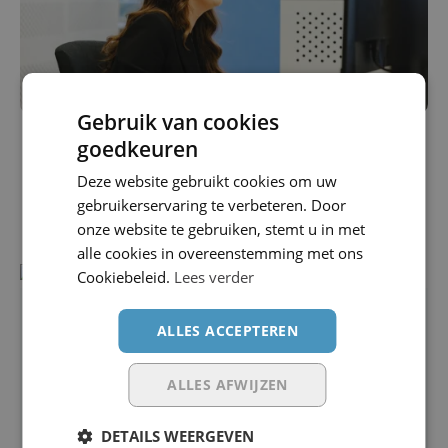
Gebruik van cookies
goedkeuren
Deze website gebruikt cookies om uw
Wat zeggen onze klanten?
gebruikerservaring te verbeteren. Door
onze website te gebruiken, stemt u in met
alle cookies in overeenstemming met ons
Cookiebeleid.
Lees verder
'' Payroll is wel echt een vak
ALLES ACCEPTEREN
apart en zou ik niet zelf
ALLES AFWIJZEN
willen doen, daarom ben ik
DETAILS WEERGEVEN