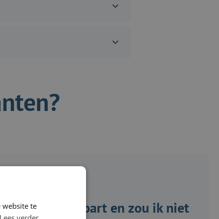
anten?
l echt een vak apart en zou ik niet
 website te
Lees verder