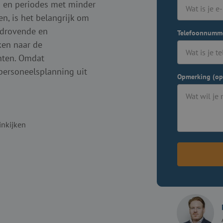
n en periodes met minder
, is het belangrijk om
ijdrovende en
Telefoonnumm
ken naar de
nten. Omdat
 personeelsplanning uit
Opmerking (op
inkijken