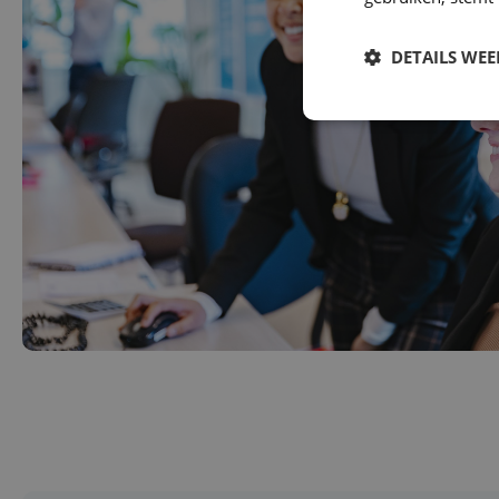
DETAILS WE
1
2
3