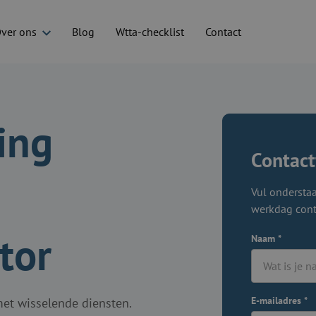
ver ons
Blog
Wtta-checklist
Contact
ing
Contact
Vul onderstaa
werkdag cont
tor
Naam
*
E-mailadres
*
et wisselende diensten.