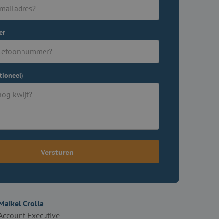
er
tioneel)
Versturen
Maikel Crolla
Account Executive