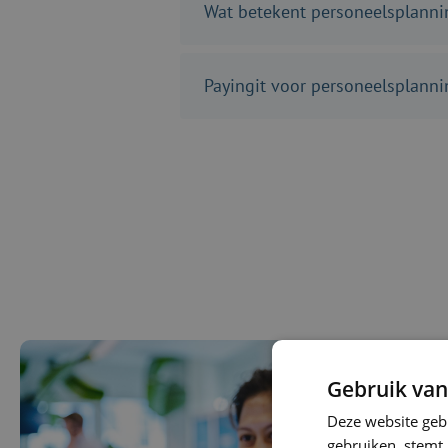
Wat betekent personeelsplann
Payingit voor personeelsplann
Gebruik van
Deze website geb
gebruiken, stemt