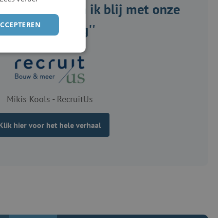
oen, daarom ben ik blij met onze
ACCEPTEREN
samenwerking''
Mikis Kools - RecruitUs
Klik hier voor het hele verhaal