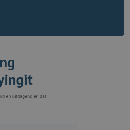
ing
ingit
send en uitdagend en dat