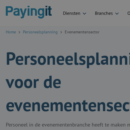
Diensten
Branches
O
Logo Payingit
Home
Personeelsplanning
Evenementensector
Personeelsplann
voor de
evenementensec
Personeel in de evenementenbranche heeft te maken m