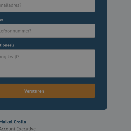
er
tioneel)
Versturen
Maikel Crolla
Account Executive