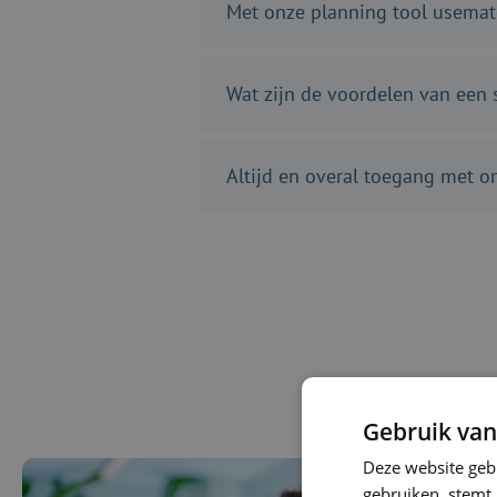
Met onze planning tool usemate
Wat zijn de voordelen van een 
Altijd en overal toegang met 
Gebruik van
Deze website geb
gebruiken, stemt