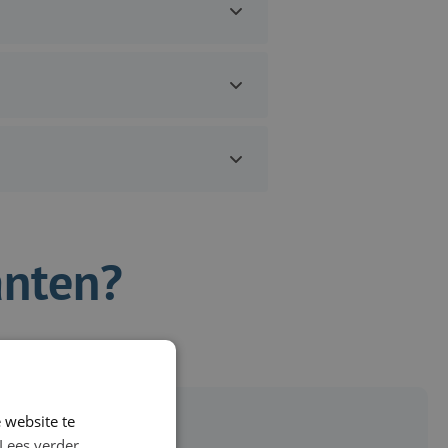
anten?
 website te
Lees verder