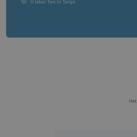
It takes Two to Tango
Het