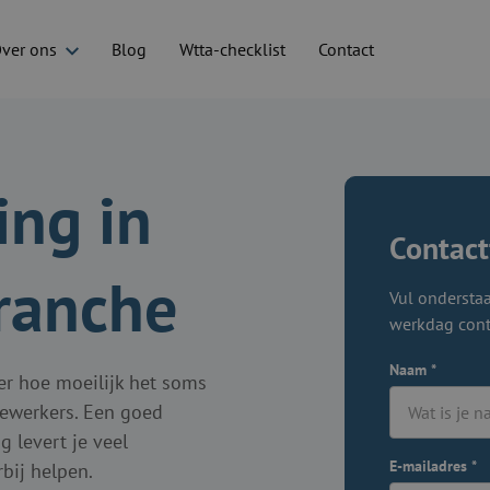
ver ons
Blog
Wtta-checklist
Contact
ing in
Contact
branche
Vul onderstaa
werkdag cont
Naam
*
er hoe moeilijk het soms
dewerkers. Een goed
g levert je veel
E-mailadres
*
bij helpen.