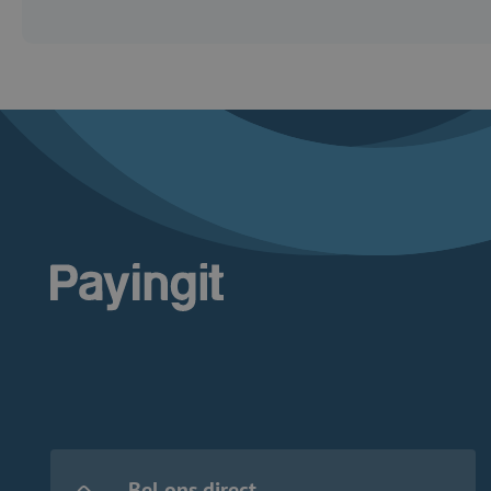
Logo Payingit
Bel ons direct