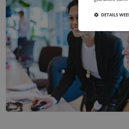
DETAILS WE
1
2
3