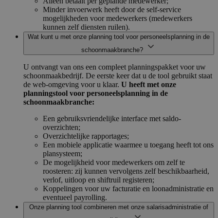
Alleen betaalt per geplande medewerker;
Minder invoerwerk heeft door de self-service
mogelijkheden voor medewerkers (medewerkers
kunnen zelf diensten ruilen).
Wat kunt u met onze planning tool voor personeelsplanning in de
schoonmaakbranche?
U ontvangt van ons een compleet planningspakket voor uw
schoonmaakbedrijf. De eerste keer dat u de tool gebruikt staat
de web-omgeving voor u klaar.
U heeft met onze
planningstool voor personeelsplanning in de
schoonmaakbranche:
Een gebruiksvriendelijke interface met saldo-
overzichten;
Overzichtelijke rapportages;
Een mobiele applicatie waarmee u toegang heeft tot ons
plansysteem;
De mogelijkheid voor medewerkers om zelf te
roosteren: zij kunnen vervolgens zelf beschikbaarheid,
verlof, uitloop en shiftruil registeren;
Koppelingen voor uw facturatie en loonadministratie en
eventueel payrolling.
Onze planning tool combineren met onze salarisadministratie of