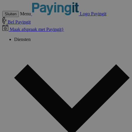
Menu
Logo Payingit
Sluiten
Bel Payingit
Maak afspraak met Payingit}
Diensten