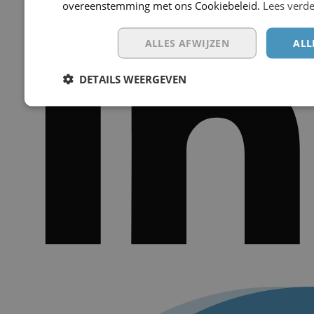
overeenstemming met ons Cookiebeleid.
Lees verd
ALLES AFWIJZEN
ALL
DETAILS WEERGEVEN