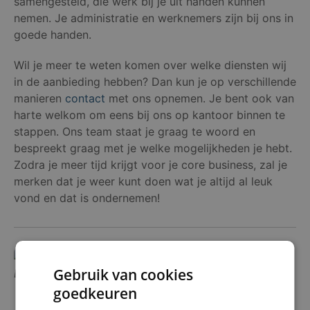
samengesteld, die werk bij je uit handen kunnen
nemen. Je administratie en werknemers zijn bij ons in
goede handen.
Wil je meer te weten komen over welke diensten wij
in de aanbieding hebben? Dan kun je op verschillende
manieren
contact
met ons opnemen. Je bent ook van
harte welkom om eens bij ons op kantoor binnen te
stappen. Ons team staat je graag te woord en
bespreekt graag met je welke mogelijkheden je hebt.
Zodra je meer tijd krijgt voor je core business, zal je
merken dat je weer kunt doen wat je altijd al leuk
vond en dat is ondernemen!
Gebruik van cookies
Costa Boon
goedkeuren
Business Director