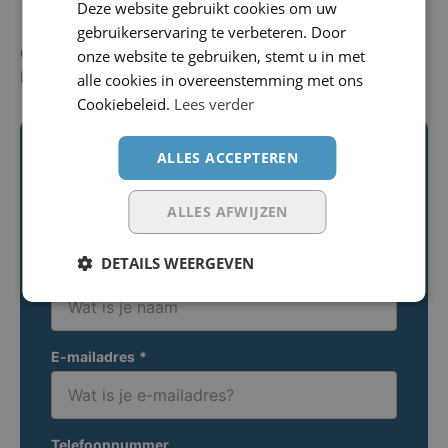
Deze website gebruikt cookies om uw
gebruikerservaring te verbeteren. Door
Gepubliceerd: 18 december 2023
onze website te gebruiken, stemt u in met
Laatste wijziging: 13 februari 2024
alle cookies in overeenstemming met ons
Cookiebeleid.
Lees verder
ALLES ACCEPTEREN
Contactformulier
Vul onderstaand contactformulier in. Wij
ALLES AFWIJZEN
nemen binnen 1 werkdag contact met je op!
DETAILS WEERGEVEN
Naam
*
E-mailadres
*
Telefoonnummer