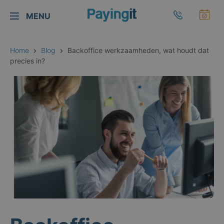
Logo Payingit
Bel Payingi
Maa
MENU
Sluiten
Home
Blog
Backoffice werkzaamheden, wat houdt dat
precies in?