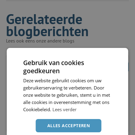
Gerelateerde
blogberichten
Lees ook eens onze andere blogs
Gebruik van cookies
Blog
3 augustus 2026
goedkeuren
10 vragen die je moet stellen aan
Deze website gebruikt cookies om uw
een nieuwe backofficepartner
gebruikerservaring te verbeteren. Door
onze website te gebruiken, stemt u in met
Je zoekt een nieuwe backofficepartner. Meestal begint
alle cookies in overeenstemming met ons
dat gesprek bij...
Cookiebeleid.
Lees verder
Lees blog
ALLES ACCEPTEREN