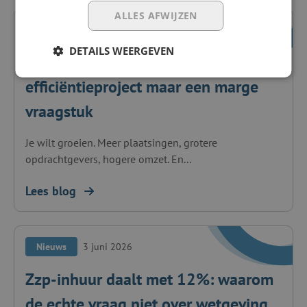
ALLES AFWIJZEN
Nieuws
7 juli 2026
DETAILS WEERGEVEN
Automatisering is geen
efficiëntieproject maar een marge
vraagstuk
Je wilt groeien. Meer plaatsingen, grotere
opdrachtgevers, hogere omzet. En...
Lees blog
Nieuws
3 juni 2026
Zzp-inhuur daalt met 12%: waarom
de echte vraag niet over wetgeving