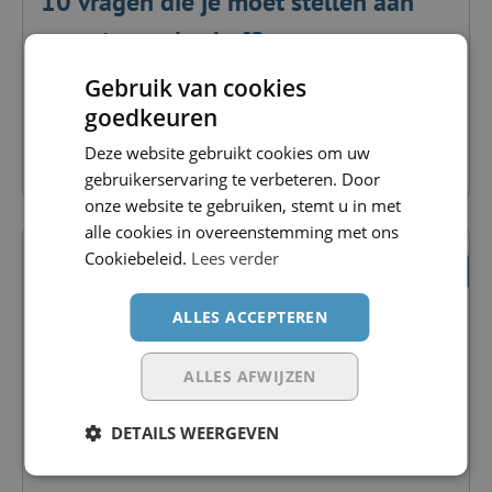
10 vragen die je moet stellen aan
een nieuwe backofficepartner
Gebruik van cookies
Je zoekt een nieuwe backofficepartner. Meestal begint
goedkeuren
dat gesprek bij...
Deze website gebruikt cookies om uw
Lees blog
gebruikerservaring te verbeteren. Door
onze website te gebruiken, stemt u in met
alle cookies in overeenstemming met ons
Cookiebeleid.
Lees verder
Nieuws
7 juli 2026
Automatisering is geen
ALLES ACCEPTEREN
efficiëntieproject maar een marge
ALLES AFWIJZEN
vraagstuk
DETAILS WEERGEVEN
Je wilt groeien. Meer plaatsingen, grotere
opdrachtgevers, hogere omzet. En...