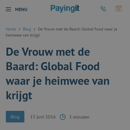
Logo Payingit
Bel Payingit
Maak
MENU
Sluiten
Home
Blog
De Vrouw met de Baard: Global Food waar je
heimwee van krijgt
De Vrouw met de
Baard: Global Food
waar je heimwee van
krijgt
Blog
15 juni 2016
3 minuten