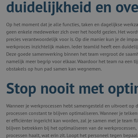
duidelijkheid en ove
Op het moment dat je alle functies, taken en dagelijkse werk
geen enkele medewerker zich over het hoofd gezien. Het word
precies verantwoordelijk voor is. Op die manier kun je de impac
werkproces inzichtelijk maken. Ieder teamlid heeft een duidelij
Deze goede samenwerking binnen het team vergroot de saamho
namelijk meer begrip voor elkaar. Waardoor het team na een t
obstakels op hun pad samen kan wegnemen.
Stop nooit met opti
Wanneer je werkprocessen hebt samengesteld en uitvoert op de
processen constant te blijven optimaliseren. Wanneer je telkens
er efficiënter ingericht kan worden, zal je samen met je team f
blijven betrekken bij het optimaliseren van de werkprocessen, k
processen haalt, wat erin zit. Loopt het personeel tegen bepaa