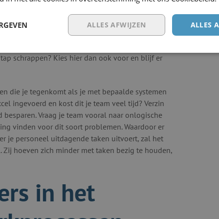
 dat bepaalde taken geautomatiseerd of zelfs
 welk werkproces het beste op je team aansluit,
ERGEVEN
ALLES AFWIJZEN
ALLES 
ie je team neemt, moet van toegevoegde waarde zijn
pen die hier niet aan bijdragen of die het werkproces
tap schrappen? Kies hier dan ook voor en blijf er
en die je tegenkomt als je met bepaalde systemen
el ingevoerd en kost dit je team veel tijd? Verzin
ijd besparen. Vraag je team vooral naar onlogische
ing vinden voor dit soort problemen. Waardoor er
r je personeel uitdagende taken uitvoert, zal het
. Zij hoeven zich minder met taken bezig te houden,
rs in het