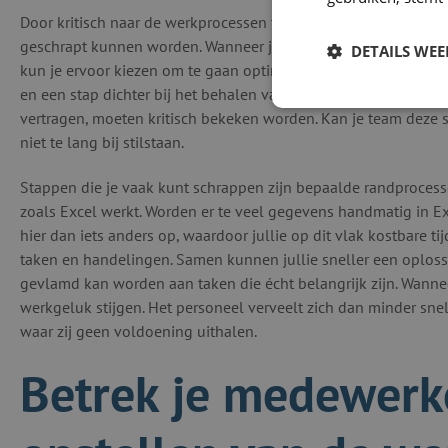
Door kritisch naar de werkprocessen te kijken, kom je erachter
geschrapt kunnen worden. Wanneer je duidelijk voor ogen hebt
DETAILS WE
kun je ervoor kiezen om te gaan optimaliseren. Iedere stap d
en een stap dichter bij het behalen van het einddoel zijn. Stap
vertragen, moeten kritisch bekeken worden. Kan je team deze s
niet te lang bij stilstaan.
Stappen die je vaak kunt schrappen zijn bepaalde randprocess
zoals Excel werkt. Worden er te veel gegevens handmatig in Exc
hier dan iets anders op, waardoor jullie op dit vlak kostbare t
taken en handelingen. Samen kunnen jullie sneller een oploss
gevlamd kan worden aan taken die écht belangrijk zijn. Wannee
werkgeluk stijgen. Het personeel verveelt zich dan minder snel
waar zij geen voldoening uithalen.
Betrek je medewerke