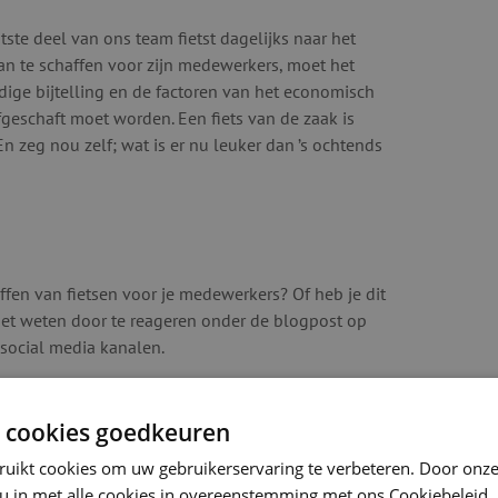
tste deel van ons team fietst dagelijks naar het
aan te schaffen voor zijn medewerkers, moet het
uidige bijtelling en de factoren van het economisch
afgeschaft moet worden. Een fiets van de zaak is
n zeg nou zelf; wat is er nu leuker dan ’s ochtends
ffen van fietsen voor je medewerkers? Of heb je dit
 het weten door te reageren onder de blogpost op
 social media kanalen.
 cookies goedkeuren
ruikt cookies om uw gebruikerservaring te verbeteren. Door onze
 u in met alle cookies in overeenstemming met ons Cookiebeleid.