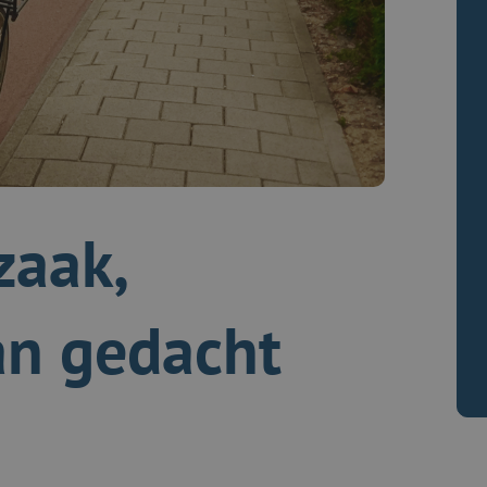
zaak,
an gedacht