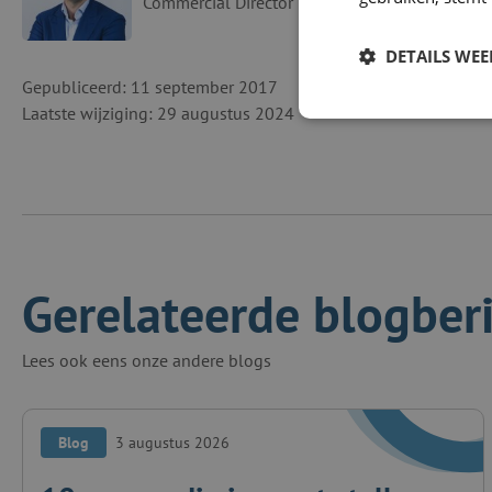
Commercial Director
DETAILS WE
Gepubliceerd: 11 september 2017
Laatste wijziging: 29 augustus 2024
Gerelateerde blogber
Lees ook eens onze andere blogs
Blog
3 augustus 2026