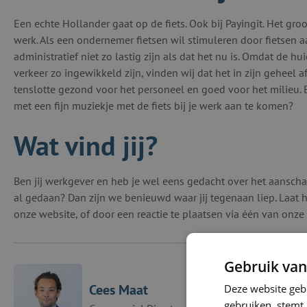
Een echte Hollander gaat op de fiets. Ook bij Payingit. Het groo
werk. Als een ondernemer fietsen wil stimuleren door fietsen 
administratief niet zo lastig zijn als dat het nu is. Omdat de h
verkeer zo ingewikkeld zijn, vinden wij dat het in zijn geheel 
tenslotte gezond voor het personeel en goed voor het milieu. E
met een fijn muziekje met de fiets bij je werk aan te komen?
Wat vind jij?
Ben jij werkgever en heb je wel eens gedacht over het aanscha
al gedaan? Dan zijn we benieuwd waar jij tegenaan liep. Laat
onze website, of door een reactie te plaatsen via één van onze
Gebruik van
Cees Maat
Deze website geb
gebruiken, stemt