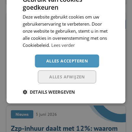
goedkeuren
Deze website gebruikt cookies om uw
Nieuws
7 juli 2026
gebruikerservaring te verbeteren. Door
onze website te gebruiken, stemt u in met
Automatisering is geen
alle cookies in overeenstemming met ons
efficiëntieproject maar een marge
Cookiebeleid.
Lees verder
vraagstuk
ALLES ACCEPTEREN
Je wilt groeien. Meer plaatsingen, grotere
opdrachtgevers, hogere omzet. En...
ALLES AFWIJZEN
Lees blog
DETAILS WEERGEVEN
Nieuws
3 juni 2026
Zzp-inhuur daalt met 12%: waarom