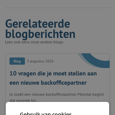
Gerelateerde
blogberichten
Lees ook eens onze andere blogs
Blog
3 augustus 2026
10 vragen die je moet stellen aan
een nieuwe backofficepartner
Je zoekt een nieuwe backofficepartner. Meestal begint
dat gesprek bij...
Lees blog
Gebruik van cookies