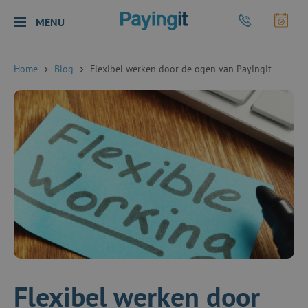
Logo Payingit
Bel Payingit
Maak
MENU
Sluiten
Home
Blog
Flexibel werken door de ogen van Payingit
Flexibel werken door