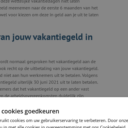
t deze wettelijke vakantiedagen niet laten
rbeeld meenemen naar de eerste 6 maanden van het
wel voor kiezen om deze in geld aan je uit te laten
van jouw vakantiegeld in
wordt normaal gesproken het vakantiegeld aan de
ok recht op de uitbetaling van jouw vakantiegeld.
 niet aan hun werknemers uit te betalen. Volgens
egeld uiterlijk 30 juni 2021 uit te laten betalen.
mers dat het vakantiegeld op een ander vast
n de arbeidsovereenkomsten duidelijk zijn
 cookies goedkeuren
ruikt cookies om uw gebruikerservaring te verbeteren. Door onze
 u in met alle cookies in overeenstemming met ons Cookiebeleid.