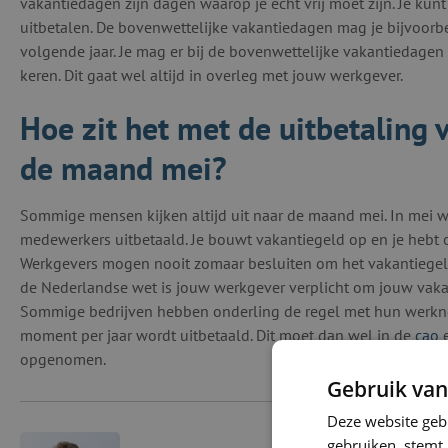
vakantiedagen zijn dagen waarop je echt vrij moet zijn. Je kun
uitbetalen. De bovenwettelijke vakantiedagen mag je bijvoo
volgende jaar. Je mag er bij de bovenwettelijke vakantiedagen 
keren. Dit gaat wel altijd in overleg met jouw werkgever.
Hoe zit het met de uitbetaling 
de maand mei?
Sommige mensen kijken altijd uit naar de maand mei. In mei 
medewerkers uitbetaald. Je bouwt vakantiegeld op en je hebt o
Werkgevers mogen nooit zomaar besluiten om het vakantiegeld
de Nederlandse wet is jouw werkgever verplicht om jouw vakanti
Sommige bedrijven hebben onderling de regel met hun werkne
moment per jaar wordt uitbetaald. Dit moet dan wel in de
cao
e
opgenomen.
Gebruik van
Deze website geb
gebruiken, stemt