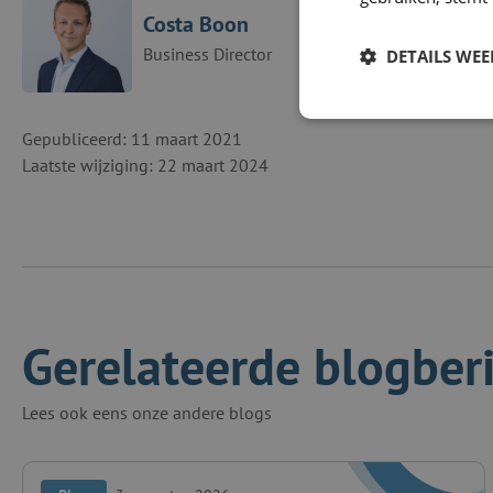
Costa Boon
Business Director
DETAILS WE
Gepubliceerd: 11 maart 2021
Laatste wijziging: 22 maart 2024
Gerelateerde blogber
Lees ook eens onze andere blogs