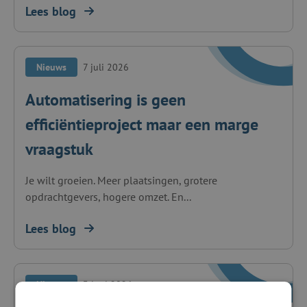
Lees blog
Nieuws
7 juli 2026
Automatisering is geen
efficiëntieproject maar een marge
vraagstuk
Je wilt groeien. Meer plaatsingen, grotere
opdrachtgevers, hogere omzet. En...
Lees blog
Nieuws
3 juni 2026