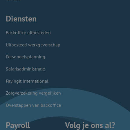
Diensten
Backoffice uitbesteden
Uitbesteed werkgeverschap
Personeelsplanning
Salarisadministratie
Payingit International
Zorgverzekering vergelijken
Overstappen van backoffice
Payroll
Volg je ons al?