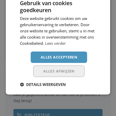
Gebruik van cookies
Zzp-inhuur daalt met 12%: waarom
goedkeuren
de echte vraag niet over wetgeving
Deze website gebruikt cookies om uw
gaat
gebruikerservaring te verbeteren. Door
onze website te gebruiken, stemt u in met
De cijfers zijn duidelijk. In het eerste kwartaal van
alle cookies in overeenstemming met ons
2026...
Cookiebeleid.
Lees verder
Lees blog
ALLES ACCEPTEREN
ALLES AFWIJZEN
Heb je een vraag?
DETAILS WEERGEVEN
Laat je gegevens achter en dan bel ik je binnen 1
dag terug!
020-2252510