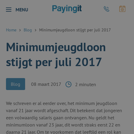
Logo Payingit
Bel Payingit
Maak
MENU
Sluiten
Home
Blog
Minimumjeugdloon stijgt per juli 2017
Minimumjeugdloon
stijgt per juli 2017
Blog
08 maart 2017
2 minuten
We schreven er al eerder over, het minimum jeugdloon
vanaf 21 jaar wordt afgeschaft. Dit betekent dat jongeren
een volwaardig salaris gaan ontvangen. Nu geldt het
minimumloon vanaf 23 jaar, dit wordt straks eerst 22 en
daarna 21 jaar. Om te voorkomen dat leeftijd een rol kan