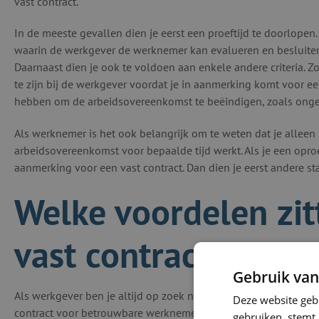
vast contract.
In de meeste gevallen dien je eerst een proeftijd te doorlope
waarin de werkgever de werknemer kan evalueren en besluiten o
Daarnaast dien je ook te voldoen aan enkele andere criteria. Z
te zijn bij de werkgever voordat je in aanmerking komt voor 
hebben om de arbeidsovereenkomst te beëindigen, zoals ongeo
Als werknemer is het ook belangrijk om te weten dat je alleen 
arbeidsovereenkomst voor bepaalde tijd werkt. Als je een oproe
aanmerking voor een vast contract. Dan dien je eerst andere s
Welke voordelen zit
vast contract voor 
Gebruik van
Als werkgever ben je altijd op zoek naar manieren om je bedrijf 
Deze website geb
contract voor betrouwbare werknemers kan daar een belangrijke
gebruiken, stemt