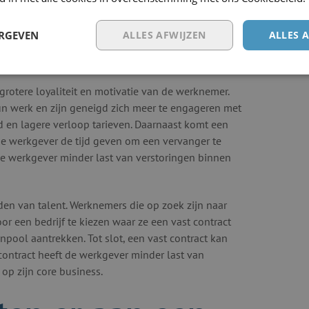
t de meest voor de hand liggende voordeel:
e werknemers je voor onbepaalde tijd trouw zijn,
ERGEVEN
ALLES AFWIJZEN
ALLES 
an personeel. Dit kan leiden tot een betere
 grotere loyaliteit en motivatie van de werknemer.
un werk en zijn geneigd zich meer te engageren met
d en lagere verloop tarieven. Daarnaast komt een
de werkgever de tijd geven om een vervanger te
de werkgever minder last van verstoringen binnen
en van talent. Werknemers die op zoek zijn naar
oor een bedrijf te kiezen waar ze een vast contract
pool aantrekken. Tot slot, een vast contract kan
 contract heeft de werkgever minder last van
op zijn core business.