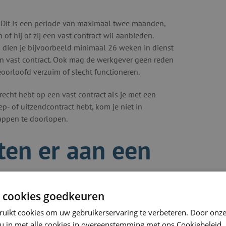
n. Dit is een periode van maximaal twee maanden,
f hij of zij een vast contract wil aanbieden.
o dien je bijvoorbeeld minimaal 26 weken in dienst
een vast contract. Ook mag de werkgever geen reden
orloofd verzuim of slecht functioneren.
recht hebt op een vast contract als je met een
p- of uitzendcontract hebt, kom je niet in
tappen te doorlopen.
ten er aan een
de werkgever?
 cookies goedkeuren
te laten groeien en te laten floreren. Een vast
ruikt cookies om uw gebruikerservaring te verbeteren. Door onze
 rol in spelen. Wat zijn precies de voordelen van
 u in met alle cookies in overeenstemming met ons Cookiebeleid.