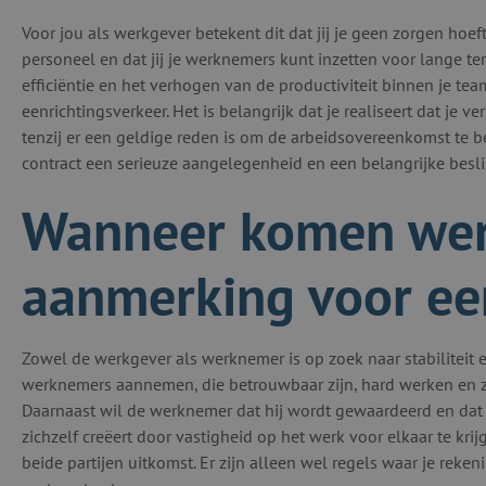
Voor jou als werkgever betekent dit dat jij je geen zorgen hoe
personeel en dat jij je werknemers kunt inzetten voor lange ter
efficiëntie en het verhogen van de productiviteit binnen je te
eenrichtingsverkeer. Het is belangrijk dat je realiseert dat je 
tenzij er een geldige reden is om de arbeidsovereenkomst te b
contract een serieuze aangelegenheid en een belangrijke beslis
Wanneer komen wer
aanmerking voor een
Zowel de werkgever als werknemer is op zoek naar stabiliteit e
werknemers aannemen, die betrouwbaar zijn, hard werken en zi
Daarnaast wil de werknemer dat hij wordt gewaardeerd en dat hij
zichzelf creëert door vastigheid op het werk voor elkaar te kri
beide partijen uitkomst. Er zijn alleen wel regels waar je re