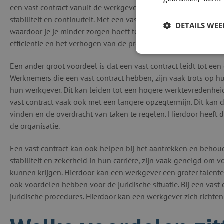
een vast contract vanuit de werkgever? Laten we beginnen me
stabiliteit en continuïteit. Met een vast contract weet je dat j
DETAILS WE
waardoor je je minder zorgen hoeft te maken over vervanging v
efficiëntie en het verhogen van de productiviteit.
Een ander groot voordeel is dat een vast contract leidt tot een
Werknemers die een vast contract hebben, zijn vaak trots op h
hun werkgever. Dit kan leiden tot een hogere werktevredenhei
vast contract vaak ook met een langere opzegtermijn. Dit kan 
vinden en de overdracht van taken te regelen. Hierdoor heeft 
de organisatie.
Een vast contract kan ook helpen bij het aantrekken en behoud
stabiliteit en zekerheid in hun carrière, zijn vaak geneigd om v
kunnen krijgen. Hierdoor kan een werkgever een groter talenten
ook voordelen hebben voor de juridische situatie. Bij een vast
juridische procedures. Hierdoor kan een werkgever zich richten 