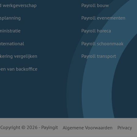
d werkgeverschap
Payroll bouw
splanning
Payroll evenementen
inistratie
Payroll horeca
nternational
Payroll schoonmaak
kering vergelijken
Payroll transport
en van backoffice
Copyright © 2026 - Payingit
Algemene Voorwaarden
Privacy