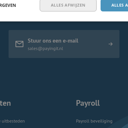
ERGEVEN
ALLES AFWIJZEN
ALLES 
Stuur ons een e-mail
sales@payingit.nl
ten
Payroll
e uitbesteden
Payroll beveiliging