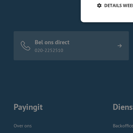
DETAILS WE
Bel ons direct
020-2252510
Payingit
Diens
Over ons
Backoffic