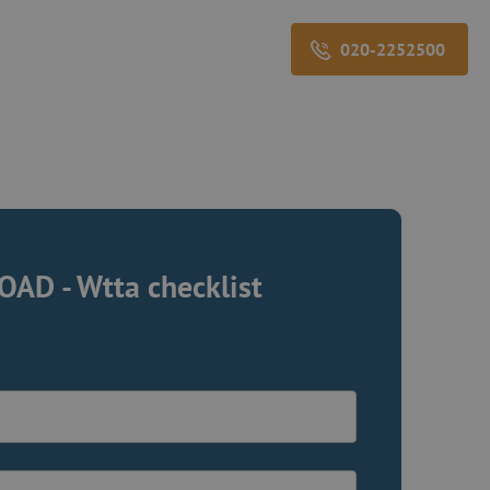
020-2252500
AD - Wtta checklist