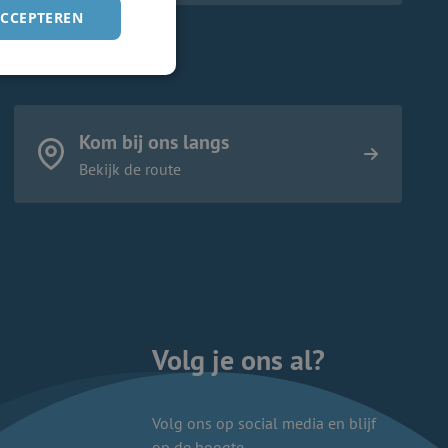
ACCEPTEREN
Kom bij ons langs
Bekijk de route
Volg je ons al?
Volg ons op social media en blijf
op de hoogte.