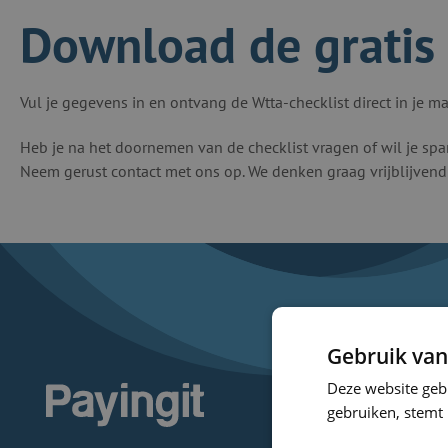
Download de gratis 
Vul je gegevens in en ontvang de Wtta-checklist direct in je ma
Heb je na het doornemen van de checklist vragen of wil je spar
Neem gerust contact met ons op. We denken graag vrijblijvend
Gebruik van
Deze website geb
gebruiken, stemt
Logo Payingit