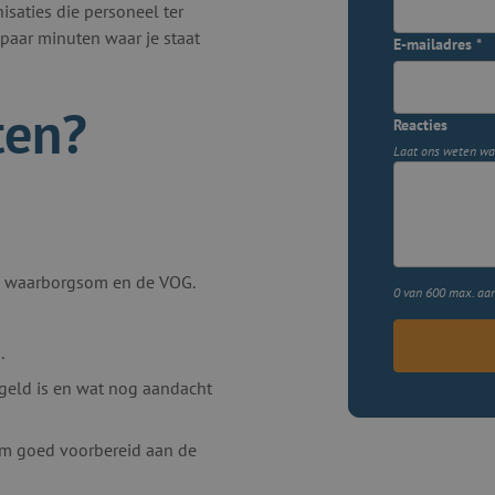
saties die personeel ter
n paar minuten waar je staat
E-mailadres
*
ten?
Reacties
Laat ons weten wat
e waarborgsom en de VOG.
0 van 600 max. aan
.
egeld is en wat nog aandacht
e om goed voorbereid aan de