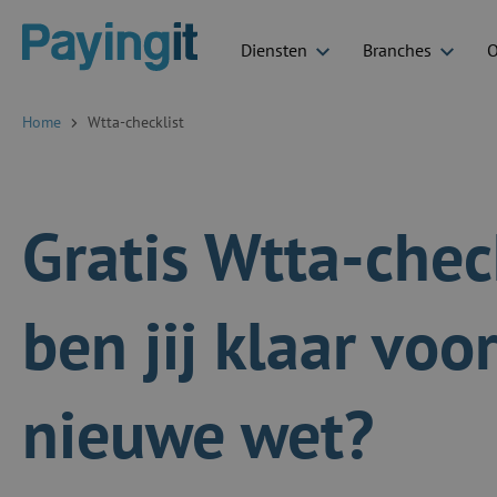
Diensten
Branches
O
Logo Payingit
Home
Wtta-checklist
Gratis Wtta-check
ben jij klaar voo
nieuwe wet?