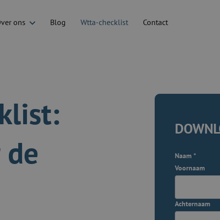
ver ons
Blog
Wtta-checklist
Contact
list:
DOWNLO
r de
Naam
*
Voornaam
Achternaam