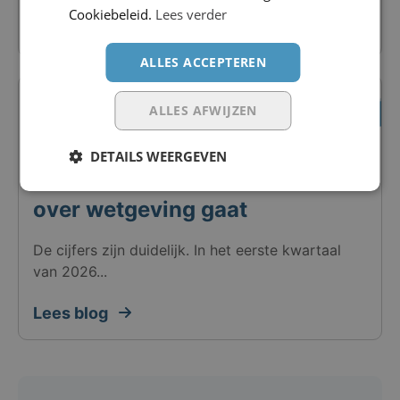
Cookiebeleid.
Lees verder
Lees blog
ALLES ACCEPTEREN
Nieuws
3 juni 2026
ALLES AFWIJZEN
Zzp-inhuur daalt met 12%:
DETAILS WEERGEVEN
waarom de echte vraag niet
over wetgeving gaat
De cijfers zijn duidelijk. In het eerste kwartaal
van 2026...
Lees blog