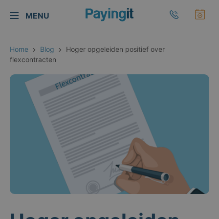
Logo Payingit
Bel Payingi
Maa
MENU
Sluiten
Home
Blog
Hoger opgeleiden positief over
flexcontracten