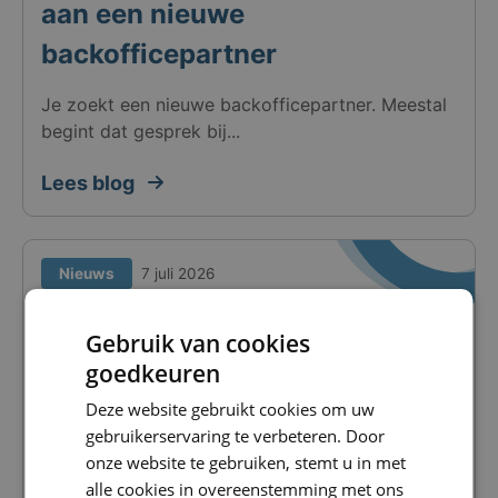
aan een nieuwe
backofficepartner
Je zoekt een nieuwe backofficepartner. Meestal
begint dat gesprek bij...
Lees blog
Nieuws
7 juli 2026
Automatisering is geen
Gebruik van cookies
efficiëntieproject maar een
goedkeuren
marge vraagstuk
Deze website gebruikt cookies om uw
gebruikerservaring te verbeteren. Door
Je wilt groeien. Meer plaatsingen, grotere
onze website te gebruiken, stemt u in met
opdrachtgevers, hogere omzet. En...
alle cookies in overeenstemming met ons