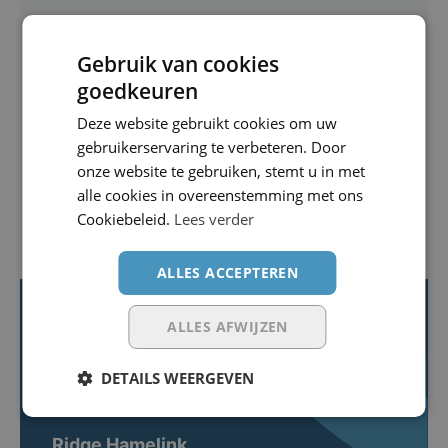
Laat je gegevens achter en dan bel ik je
binnen 1 dag terug!
Gebruik van cookies
goedkeuren
020-2252510
Deze website gebruikt cookies om uw
gebruikerservaring te verbeteren. Door
Neem contact op
onze website te gebruiken, stemt u in met
alle cookies in overeenstemming met ons
Maak direct een afspraak
Cookiebeleid.
Lees verder
ALLES ACCEPTEREN
ALLES AFWIJZEN
DETAILS WEERGEVEN
Ridge Hamelink