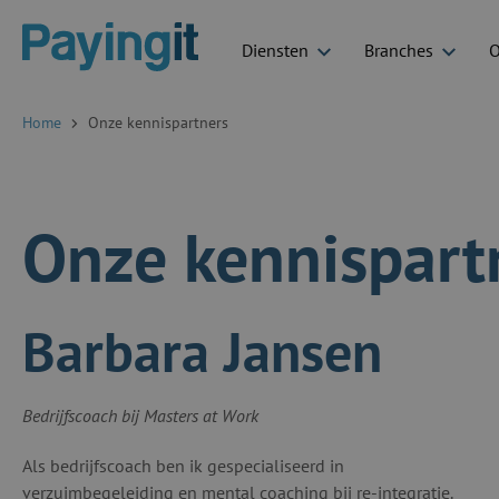
Diensten
Branches
O
Logo Payingit
Home
Onze kennispartners
Onze kennispart
Barbara Jansen
Bedrijfscoach bij Masters at Work
Als bedrijfscoach ben ik gespecialiseerd in
verzuimbegeleiding en mental coaching bij re-integratie.