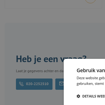
Heb je een vraag?
Gebruik van
Laat je gegevens achter en dan bel ik je binnen 1 dag t
Deze website geb
gebruiken, stemt
Neem contact op
020-2252510
DETAILS WE