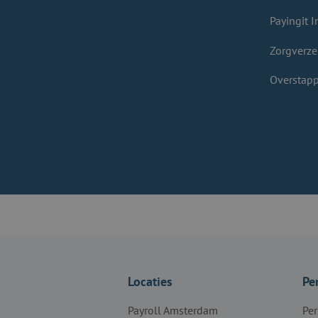
Payingit I
Zorgverze
Overstapp
Locaties
Pe
Payroll Amsterdam
Per