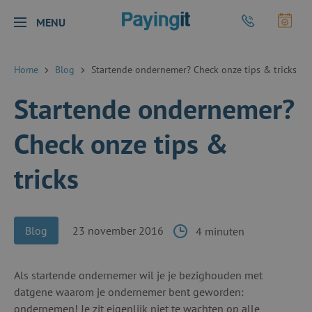
Logo Payingit
Bel Payingit
Maak
MENU
Sluiten
Home
Blog
Startende ondernemer? Check onze tips & tricks
Startende ondernemer?
Check onze tips &
tricks
Blog
23 november 2016
4 minuten
Als startende ondernemer wil je je bezighouden met
datgene waarom je ondernemer bent geworden:
ondernemen! Je zit eigenlijk niet te wachten op alle