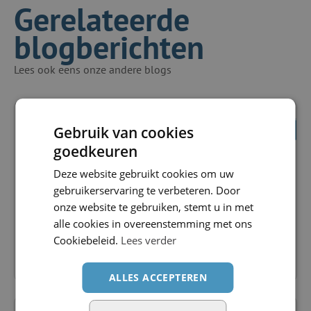
Gerelateerde
blogberichten
Lees ook eens onze andere blogs
Blog
3 augustus 2026
Gebruik van cookies
goedkeuren
10 vragen die je moet stellen aan
Deze website gebruikt cookies om uw
een nieuwe backofficepartner
gebruikerservaring te verbeteren. Door
onze website te gebruiken, stemt u in met
Je zoekt een nieuwe backofficepartner. Meestal begint
alle cookies in overeenstemming met ons
dat gesprek bij...
Cookiebeleid.
Lees verder
Lees blog
ALLES ACCEPTEREN