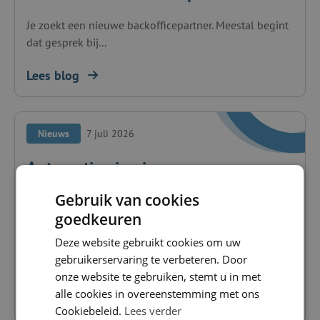
Je zoekt een nieuwe backofficepartner. Meestal begint
dat gesprek bij...
Lees blog
Nieuws
7 juli 2026
Automatisering is geen
efficiëntieproject maar een marge
Gebruik van cookies
vraagstuk
goedkeuren
Deze website gebruikt cookies om uw
Je wilt groeien. Meer plaatsingen, grotere
gebruikerservaring te verbeteren. Door
opdrachtgevers, hogere omzet. En...
onze website te gebruiken, stemt u in met
alle cookies in overeenstemming met ons
Lees blog
Cookiebeleid.
Lees verder